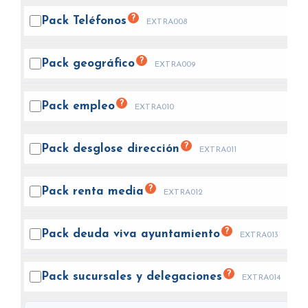
?
Pack
Teléfonos
EXTRA008
?
Pack
geográfico
EXTRA009
?
Pack
empleo
EXTRA010
?
Pack desglose
dirección
EXTRA011
?
Pack renta
media
EXTRA012
?
Pack deuda viva
ayuntamiento
EXTRA013
?
Pack sucursales y
delegaciones
EXTRA014