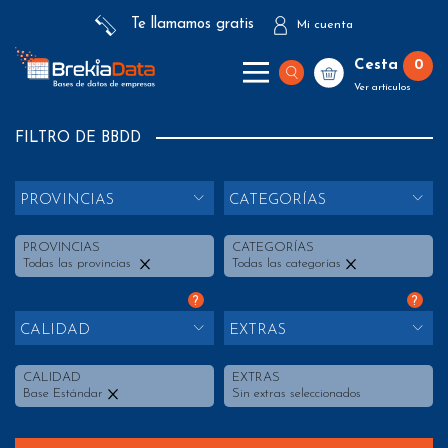
Te llamamos gratis
Mi cuenta
Cesta
0
Ver artículos
FILTRO DE BBDD
PROVINCIAS
CATEGORÍAS
PROVINCIAS
CATEGORÍAS
Todas las provincias
Todas las categorías
?
?
CALIDAD
EXTRAS
CALIDAD
EXTRAS
Base Estándar
Sin extras seleccionados