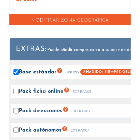
MODIFICAR ZONA GEOGRÁFICA
EXTRAS:
Puede añadir campos extra a su base de datos.
?
Base
estándar
AÑADIDO: SIEMPRE OBLIGAT
BRK0251
?
Pack ficha
online
EXTRA002
?
Pack
direcciones
EXTRA003
?
Pack
autónomos
EXTRA007