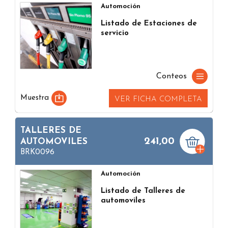
Automoción
Listado de Estaciones de
servicio
Conteos
Muestra
VER FICHA COMPLETA
TALLERES DE
241,00
AUTOMOVILES
BRK0096
Automoción
Listado de Talleres de
automoviles