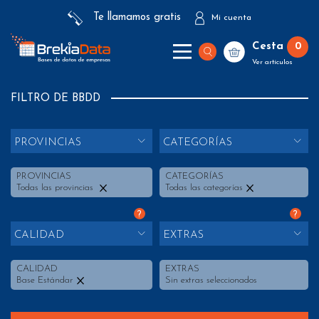
Te llamamos gratis
Mi cuenta
Cesta
0
Ver artículos
FILTRO DE BBDD
PROVINCIAS
CATEGORÍAS
PROVINCIAS
CATEGORÍAS
Todas las provincias
Todas las categorías
?
?
CALIDAD
EXTRAS
CALIDAD
EXTRAS
Base Estándar
Sin extras seleccionados