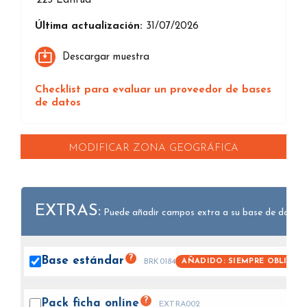
223
Latitud
Última actualización:
31/07/2026
Descargar muestra
Checklist para evaluar un proveedor de bases
de datos
MODIFICAR ZONA GEOGRÁFICA
EXTRAS:
Puede añadir campos extra a su base de datos.
?
Base
estándar
AÑADIDO: SIEMPRE OBLIGAT
BRK0184
?
Pack ficha
online
EXTRA002