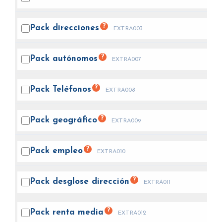
?
Pack
direcciones
EXTRA003
?
Pack
autónomos
EXTRA007
?
Pack
Teléfonos
EXTRA008
?
Pack
geográfico
EXTRA009
?
Pack
empleo
EXTRA010
?
Pack desglose
dirección
EXTRA011
?
Pack renta
media
EXTRA012