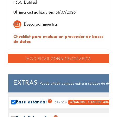
1.380
Latitud
Última actualización:
31/07/2026
Descargar muestra
Checklist para evaluar un proveedor de bases
de datos
MODIFICAR ZONA GEOGRÁFICA
EXTRAS:
Puede añadir campos extra a su base de datos.
?
Base
estándar
AÑADIDO: SIEMPRE OBLIGAT
BRK0244