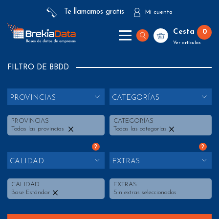
Te llamamos gratis
Mi cuenta
Cesta
0
Ver artículos
FILTRO DE BBDD
PROVINCIAS
CATEGORÍAS
PROVINCIAS
CATEGORÍAS
Todas las provincias
Todas las categorías
?
?
CALIDAD
EXTRAS
CALIDAD
EXTRAS
Base Estándar
Sin extras seleccionados