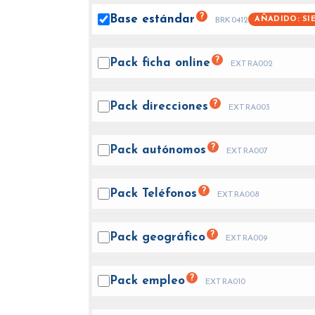
?
Base
estándar
AÑADIDO: SI
BRK0412
?
Pack ficha
online
EXTRA002
?
Pack
direcciones
EXTRA003
?
Pack
autónomos
EXTRA007
?
Pack
Teléfonos
EXTRA008
?
Pack
geográfico
EXTRA009
?
Pack
empleo
EXTRA010