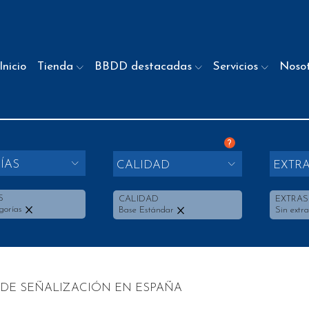
Inicio
Tienda
BBDD destacadas
Servicios
Noso
?
ÍAS
CALIDAD
EXTR
S
CALIDAD
EXTRAS
gorías
Base Estándar
Sin extra
DE SEÑALIZACIÓN EN ESPAÑA