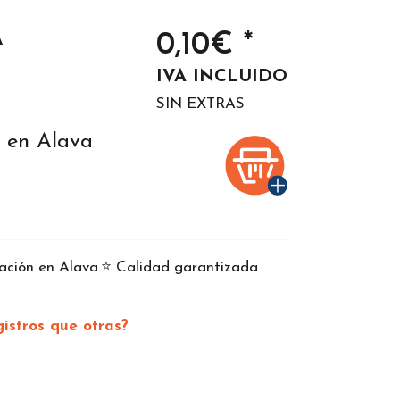
A
0,10€ *
IVA INCLUIDO
SIN EXTRAS
n en Alava
ción en Alava.⭐️ Calidad garantizada
istros que otras?