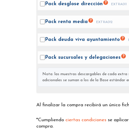
?
Pack desglose
dirección
EXTRA011
?
Pack renta
media
EXTRA012
?
Pack deuda viva
ayuntamiento
?
Pack sucursales y
delegaciones
Nota: las muestras descargables de cada extra s
adicionales se suman a los de la Base estándar en 
Al finalizar la compra recibirá un único fi
*Cumpliendo
ciertas condiciones
se aplica
compra.