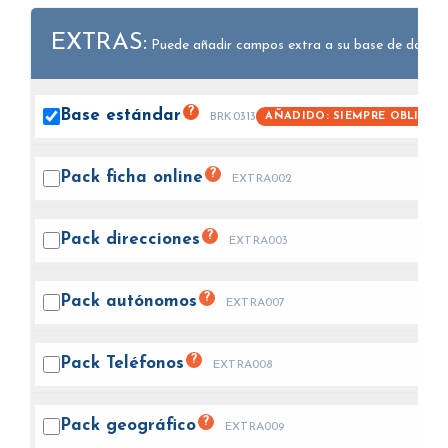
EXTRAS:
Puede añadir campos extra a su base de datos.
?
Base
estándar
AÑADIDO: SIEMPRE OBLIGAT
BRK0313
?
Pack ficha
online
EXTRA002
?
Pack
direcciones
EXTRA003
?
Pack
autónomos
EXTRA007
?
Pack
Teléfonos
EXTRA008
?
Pack
geográfico
EXTRA009