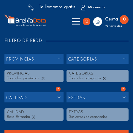
Te llamamos gratis
Mi cuenta
Cesta
0
Ver artículos
FILTRO DE BBDD
PROVINCIAS
CATEGORÍAS
PROVINCIAS
CATEGORÍAS
Todas las provincias
Todas las categorías
?
?
CALIDAD
EXTRAS
CALIDAD
EXTRAS
Base Estándar
Sin extras seleccionados