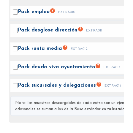
?
Pack
empleo
EXTRA010
?
Pack desglose
dirección
EXTRA011
?
Pack renta
media
EXTRA012
?
Pack deuda viva
ayuntamiento
EXTRA013
?
Pack sucursales y
delegaciones
EXTRA014
Nota: las muestras descargables de cada extra son un ejemplo s
adicionales se suman a los de la Base estándar en tu listado final