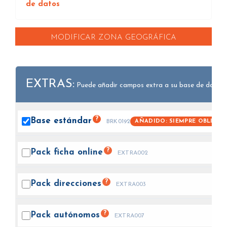
de datos
MODIFICAR ZONA GEOGRÁFICA
EXTRAS:
Puede añadir campos extra a su base de datos.
?
Base
estándar
AÑADIDO: SIEMPRE OBLIGAT
BRK0192
?
Pack ficha
online
EXTRA002
?
Pack
direcciones
EXTRA003
?
Pack
autónomos
EXTRA007