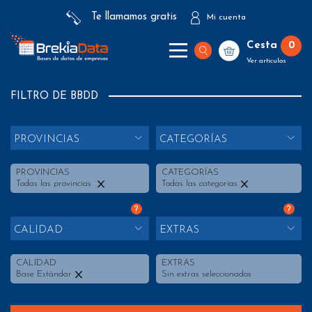
Te llamamos gratis
Mi cuenta
Cesta
0
Ver artículos
FILTRO DE BBDD
PROVINCIAS
CATEGORÍAS
PROVINCIAS
CATEGORÍAS
Todas las provincias
Todas las categorías
?
?
CALIDAD
EXTRAS
CALIDAD
EXTRAS
Base Estándar
Sin extras seleccionados