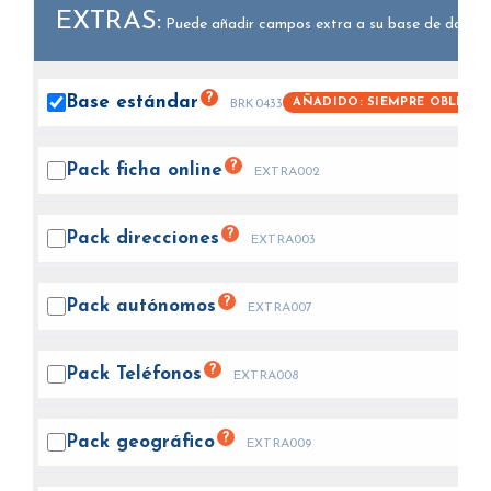
EXTRAS:
Puede añadir campos extra a su base de datos.
?
Base
estándar
AÑADIDO: SIEMPRE OBLIGAT
BRK0433
?
Pack ficha
online
EXTRA002
?
Pack
direcciones
EXTRA003
?
Pack
autónomos
EXTRA007
?
Pack
Teléfonos
EXTRA008
?
Pack
geográfico
EXTRA009