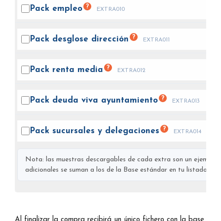
?
Pack
empleo
EXTRA010
?
Pack desglose
dirección
EXTRA011
?
Pack renta
media
EXTRA012
?
Pack deuda viva
ayuntamiento
EXTRA013
?
Pack sucursales y
delegaciones
EXTRA014
Nota: las muestras descargables de cada extra son un ejemplo s
adicionales se suman a los de la Base estándar en tu listado final
Al finalizar la compra recibirá un único fichero con la base