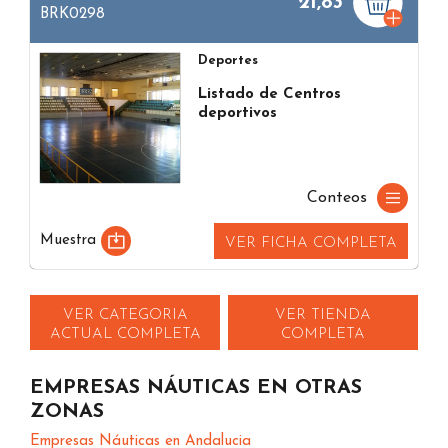
21,83
BRK0298
Deportes
Listado de Centros
deportivos
Conteos
Muestra
VER FICHA COMPLETA
VER CATEGORIA
VER TIENDA
ACTUAL COMPLETA
COMPLETA
EMPRESAS NÁUTICAS EN OTRAS
ZONAS
Empresas Náuticas en Andalucia