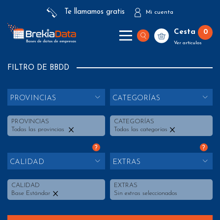
Te llamamos gratis
Mi cuenta
Cesta
0
Ver artículos
FILTRO DE BBDD
PROVINCIAS
CATEGORÍAS
PROVINCIAS
CATEGORÍAS
Todas las provincias
Todas las categorías
?
?
CALIDAD
EXTRAS
CALIDAD
EXTRAS
Base Estándar
Sin extras seleccionados