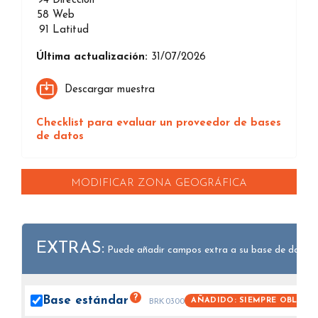
94
Direccion
58
Web
91
Latitud
Última actualización:
31/07/2026
Descargar muestra
Checklist para evaluar un proveedor de bases
de datos
MODIFICAR ZONA GEOGRÁFICA
EXTRAS:
Puede añadir campos extra a su base de datos.
?
Base
estándar
AÑADIDO: SIEMPRE OBLIGA
BRK0300