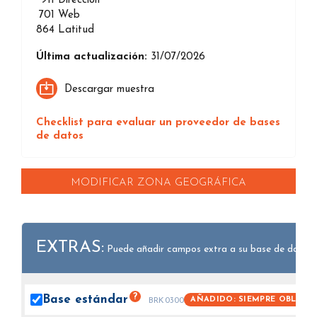
911
Direccion
701
Web
864
Latitud
Última actualización:
31/07/2026
Descargar muestra
Checklist para evaluar un proveedor de bases
de datos
MODIFICAR ZONA GEOGRÁFICA
EXTRAS:
Puede añadir campos extra a su base de datos.
?
Base
estándar
AÑADIDO: SIEMPRE OBLIGA
BRK0300