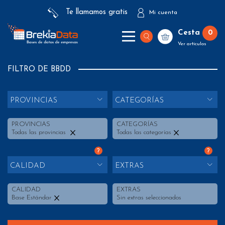
Te llamamos gratis
Mi cuenta
Cesta
0
Ver artículos
FILTRO DE BBDD
PROVINCIAS
CATEGORÍAS
PROVINCIAS
CATEGORÍAS
Todas las provincias
Todas las categorías
?
?
CALIDAD
EXTRAS
CALIDAD
EXTRAS
Base Estándar
Sin extras seleccionados