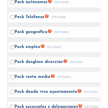
?
Pack
autónomos
EXTRA007
?
Pack
Teléfonos
EXTRA008
?
Pack
geográfico
EXTRA009
?
Pack
empleo
EXTRA010
?
Pack desglose
dirección
EXTRA011
?
Pack renta
media
EXTRA012
?
Pack deuda viva
ayuntamiento
EXTRA013
?
Pack sucursales y
delegaciones
EXTRA014