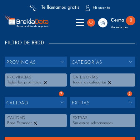
Te llamamos gratis
Mi cuenta
Cesta
0
Ver artículos
FILTRO DE BBDD
PROVINCIAS
CATEGORÍAS
PROVINCIAS
CATEGORÍAS
Todas las provincias
Todas las categorías
?
?
CALIDAD
EXTRAS
CALIDAD
EXTRAS
Base Estándar
Sin extras seleccionados