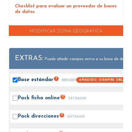
Checklist para evaluar un proveedor de bases
de datos
MODIFICAR ZONA GEOGRÁFICA
EXTRAS:
Puede añadir campos extra a su base de datos.
?
Base
estándar
AÑADIDO: SIEMPRE OBLIGAT
BRK0057
?
Pack ficha
online
EXTRA002
?
Pack
direcciones
EXTRA003