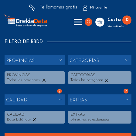
Te llamamos gratis
Mi cuenta
Cesta
0
Ver artículos
FILTRO DE BBDD
PROVINCIAS
CATEGORÍAS
PROVINCIAS
CATEGORÍAS
Todas las provincias
Todas las categorías
?
?
CALIDAD
EXTRAS
CALIDAD
EXTRAS
Base Estándar
Sin extras seleccionados