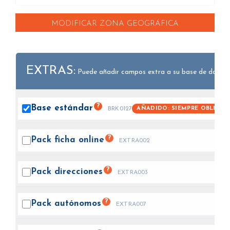
MODIFICAR ZONA GEOGRÁFICA
EXTRAS:
Puede añadir campos extra a su base de datos.
?
Base
estándar
AÑADIDO: SIEMPRE OBLIGAT
BRK0127
?
Pack ficha
online
EXTRA002
?
Pack
direcciones
EXTRA003
?
Pack
autónomos
EXTRA007