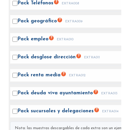
?
Pack
Teléfonos
EXTRA008
?
Pack
geográfico
EXTRA009
?
Pack
empleo
EXTRA010
?
Pack desglose
dirección
EXTRA011
?
Pack renta
media
EXTRA012
?
Pack deuda viva
ayuntamiento
EXTRA013
?
Pack sucursales y
delegaciones
EXTRA014
Nota: las muestras descargables de cada extra son un ejemplo s