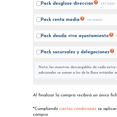
?
Pack desglose
dirección
EXTRA011
?
Pack renta
media
EXTRA012
?
Pack deuda viva
ayuntamiento
?
Pack sucursales y
delegaciones
Nota: las muestras descargables de cada extra s
adicionales se suman a los de la Base estándar en 
Al finalizar la compra recibirá un único fi
*Cumpliendo
ciertas condiciones
se aplica
compra.