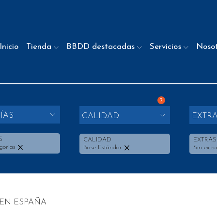
Inicio
Tienda
BBDD destacadas
Servicios
Noso
?
ÍAS
CALIDAD
EXTR
S
CALIDAD
EXTRAS
gorías
Base Estándar
Sin extra
 EN ESPAÑA