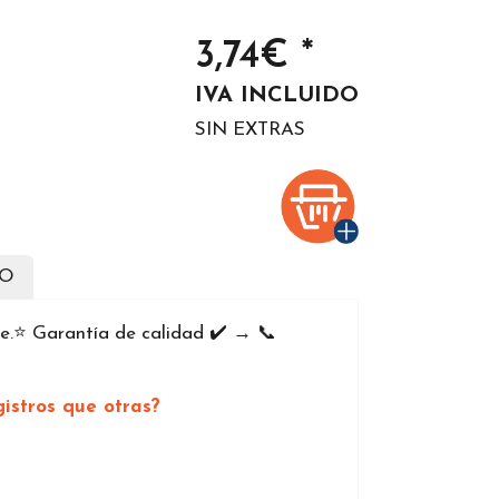
3,74€ *
IVA INCLUIDO
SIN EXTRAS
DO
.⭐️ Garantía de calidad ✔️ → 📞
istros que otras?