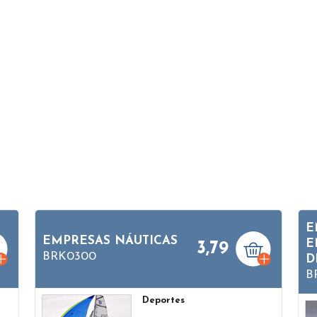
E
EMPRESAS NÁUTICAS
E
3,79
BRK0300
D
B
Deportes