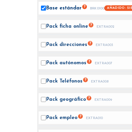
?
Base
estándar
AÑADIDO: SI
BRK0100
?
Pack ficha
online
EXTRA002
?
Pack
direcciones
EXTRA003
?
Pack
autónomos
EXTRA007
?
Pack
Teléfonos
EXTRA008
?
Pack
geográfico
EXTRA009
?
Pack
empleo
EXTRA010