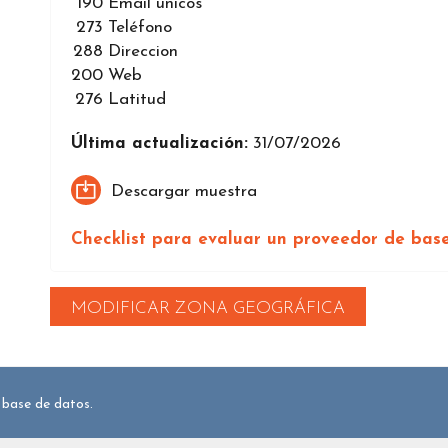
190
Email únicos
273
Teléfono
288
Direccion
200
Web
276
Latitud
Última actualización:
31/07/2026
Descargar muestra
Checklist para evaluar un proveedor de bas
MODIFICAR ZONA GEOGRÁFICA
 base de datos.