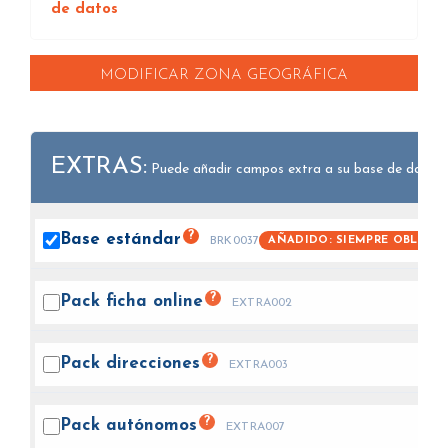
de datos
MODIFICAR ZONA GEOGRÁFICA
EXTRAS:
Puede añadir campos extra a su base de datos.
?
Base
estándar
AÑADIDO: SIEMPRE OBLIGAT
BRK0037
?
Pack ficha
online
EXTRA002
?
Pack
direcciones
EXTRA003
?
Pack
autónomos
EXTRA007