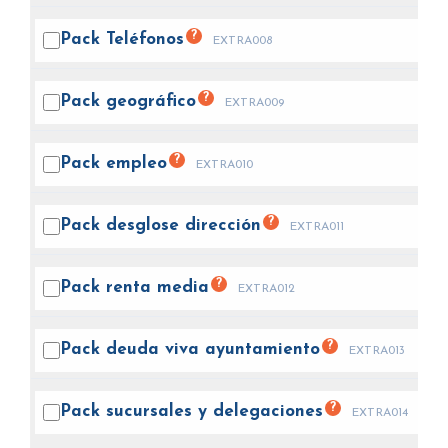
?
Pack
Teléfonos
EXTRA008
?
Pack
geográfico
EXTRA009
?
Pack
empleo
EXTRA010
?
Pack desglose
dirección
EXTRA011
?
Pack renta
media
EXTRA012
?
Pack deuda viva
ayuntamiento
EXTRA013
?
Pack sucursales y
delegaciones
EXTRA014