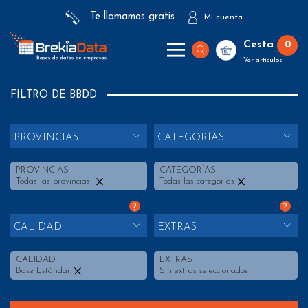
Te llamamos gratis
Mi cuenta
Cesta
0
Ver artículos
FILTRO DE BBDD
PROVINCIAS
CATEGORÍAS
PROVINCIAS
CATEGORÍAS
Todas las provincias
Todas las categorías
?
?
CALIDAD
EXTRAS
CALIDAD
EXTRAS
Base Estándar
Sin extras seleccionados