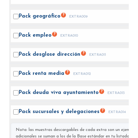
?
Pack
geográfico
EXTRA009
?
Pack
empleo
EXTRA010
?
Pack desglose
dirección
EXTRA011
?
Pack renta
media
EXTRA012
?
Pack deuda viva
ayuntamiento
EXTRA013
?
Pack sucursales y
delegaciones
EXTRA014
Nota: las muestras descargables de cada extra son un ejemplo s
adicionales se suman a los de la Base estándar en tu listado final