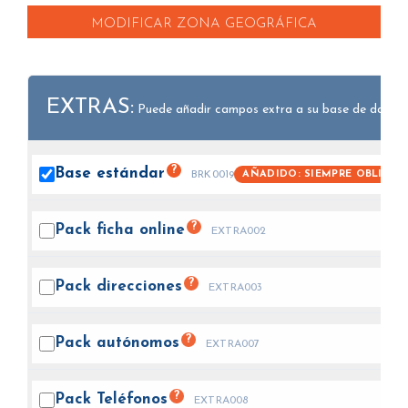
MODIFICAR ZONA GEOGRÁFICA
EXTRAS:
Puede añadir campos extra a su base de datos.
?
Base
estándar
AÑADIDO: SIEMPRE OBLIGAT
BRK0019
?
Pack ficha
online
EXTRA002
?
Pack
direcciones
EXTRA003
?
Pack
autónomos
EXTRA007
?
Pack
Teléfonos
EXTRA008