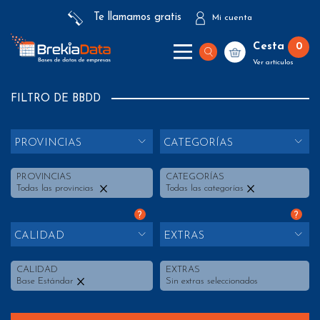
Te llamamos gratis
Mi cuenta
Cesta
0
Ver artículos
FILTRO DE BBDD
PROVINCIAS
CATEGORÍAS
PROVINCIAS
CATEGORÍAS
Todas las provincias
Todas las categorías
?
?
CALIDAD
EXTRAS
CALIDAD
EXTRAS
Base Estándar
Sin extras seleccionados