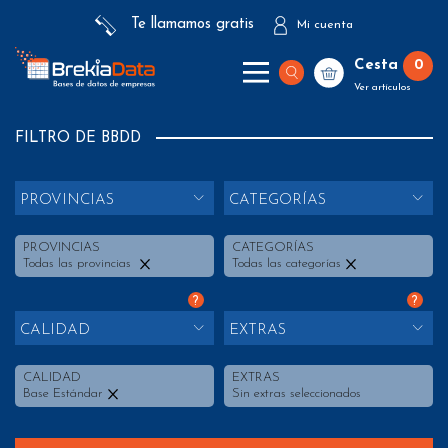
Te llamamos gratis
Mi cuenta
Cesta
0
Ver artículos
FILTRO DE BBDD
PROVINCIAS
CATEGORÍAS
PROVINCIAS
CATEGORÍAS
Todas las provincias
Todas las categorías
?
?
CALIDAD
EXTRAS
CALIDAD
EXTRAS
Base Estándar
Sin extras seleccionados