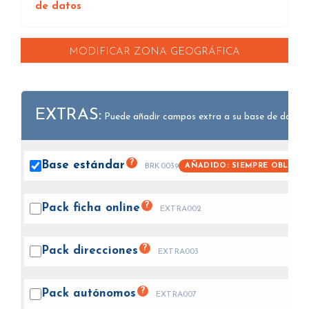
de datos
MODIFICAR ZONA GEOGRÁFICA
EXTRAS:
Puede añadir campos extra a su base de datos.
?
Base
estándar
AÑADIDO: SIEMPRE OBLIGAT
BRK0039
?
Pack ficha
online
EXTRA002
?
Pack
direcciones
EXTRA003
?
Pack
autónomos
EXTRA007