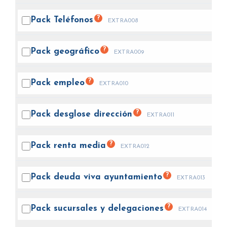
?
Pack
Teléfonos
EXTRA008
?
Pack
geográfico
EXTRA009
?
Pack
empleo
EXTRA010
?
Pack desglose
dirección
EXTRA011
?
Pack renta
media
EXTRA012
?
Pack deuda viva
ayuntamiento
EXTRA013
?
Pack sucursales y
delegaciones
EXTRA014