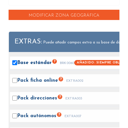
MODIFICAR ZONA GEOGRÁFICA
EXTRAS:
Puede añadir campos extra a su base de datos.
?
Base
estándar
AÑADIDO: SIEMPRE OBLIGA
BRK0060
?
Pack ficha
online
EXTRA002
?
Pack
direcciones
EXTRA003
?
Pack
autónomos
EXTRA007