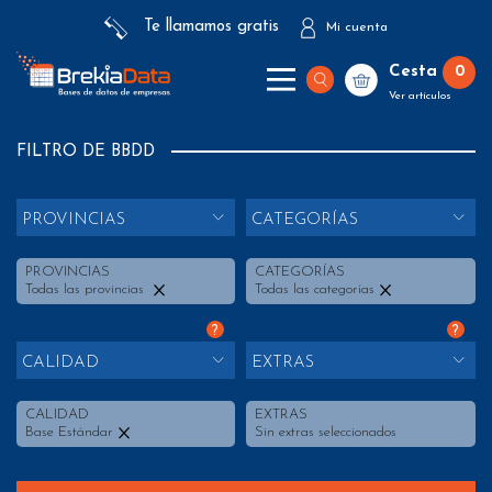
Te llamamos gratis
Mi cuenta
Cesta
0
Ver artículos
FILTRO DE BBDD
PROVINCIAS
CATEGORÍAS
PROVINCIAS
CATEGORÍAS
Todas las provincias
Todas las categorías
?
?
CALIDAD
EXTRAS
CALIDAD
EXTRAS
Base Estándar
Sin extras seleccionados