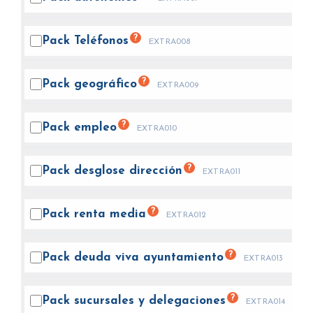
?
Pack
Teléfonos
EXTRA008
?
Pack
geográfico
EXTRA009
?
Pack
empleo
EXTRA010
?
Pack desglose
dirección
EXTRA011
?
Pack renta
media
EXTRA012
?
Pack deuda viva
ayuntamiento
EXTRA013
?
Pack sucursales y
delegaciones
EXTRA014