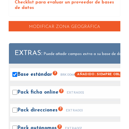
Checklist para evaluar un proveedor de bases
de datos
MODIFICAR ZONA GEOGRÁFICA
EXTRAS:
Puede añadir campos extra a su base de datos.
?
Base
estándar
AÑADIDO: SIEMPRE OBLIGAT
BRK0069
?
Pack ficha
online
EXTRA002
?
Pack
direcciones
EXTRA003
?
Pack
autónomos
EXTRA007