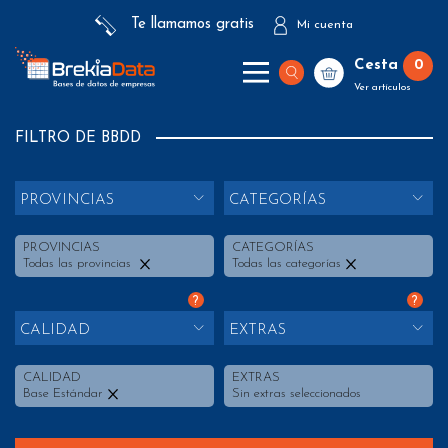
Te llamamos gratis
Mi cuenta
Cesta
0
Ver artículos
FILTRO DE BBDD
PROVINCIAS
CATEGORÍAS
PROVINCIAS
CATEGORÍAS
Todas las provincias
Todas las categorías
?
?
CALIDAD
EXTRAS
CALIDAD
EXTRAS
Base Estándar
Sin extras seleccionados