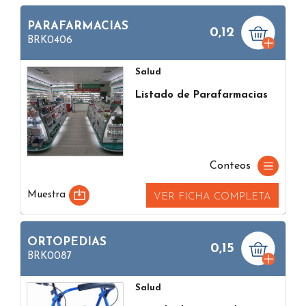
PARAFARMACIAS
0,12
BRK0406
Salud
Listado de Parafarmacias
Conteos
Muestra
VER FICHA COMPLETA
ORTOPEDIAS
0,15
BRK0087
Salud