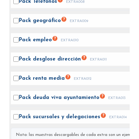
?
Pack
Teléfonos
EXTRA008
?
Pack
geográfico
EXTRA009
?
Pack
empleo
EXTRA010
?
Pack desglose
dirección
EXTRA011
?
Pack renta
media
EXTRA012
?
Pack deuda viva
ayuntamiento
EXTRA013
?
Pack sucursales y
delegaciones
EXTRA014
Nota: las muestras descargables de cada extra son un ejemplo s