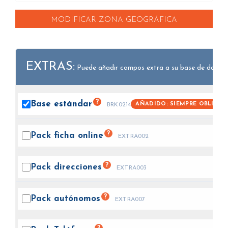
MODIFICAR ZONA GEOGRÁFICA
EXTRAS:
Puede añadir campos extra a su base de datos.
?
Base
estándar
AÑADIDO: SIEMPRE OBLIGAT
BRK0214
?
Pack ficha
online
EXTRA002
?
Pack
direcciones
EXTRA003
?
Pack
autónomos
EXTRA007