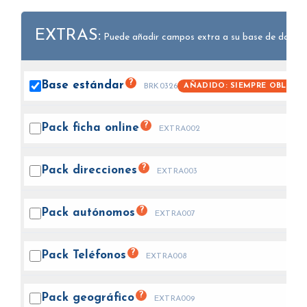
EXTRAS:
Puede añadir campos extra a su base de datos.
?
Base
estándar
AÑADIDO: SIEMPRE OBLIGAT
BRK0326
?
Pack ficha
online
EXTRA002
?
Pack
direcciones
EXTRA003
?
Pack
autónomos
EXTRA007
?
Pack
Teléfonos
EXTRA008
?
Pack
geográfico
EXTRA009