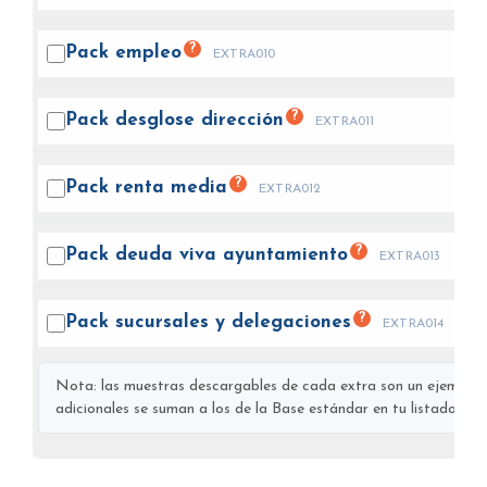
?
Pack
empleo
EXTRA010
?
Pack desglose
dirección
EXTRA011
?
Pack renta
media
EXTRA012
?
Pack deuda viva
ayuntamiento
EXTRA013
?
Pack sucursales y
delegaciones
EXTRA014
Nota: las muestras descargables de cada extra son un ejemplo s
adicionales se suman a los de la Base estándar en tu listado final