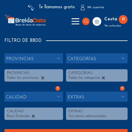
Te llamamos gratis
Mi cuenta
Cesta
0
Ver artículos
FILTRO DE BBDD
PROVINCIAS
CATEGORÍAS
PROVINCIAS
CATEGORÍAS
Todas las provincias
Todas las categorías
?
?
CALIDAD
EXTRAS
CALIDAD
EXTRAS
Base Estándar
Sin extras seleccionados