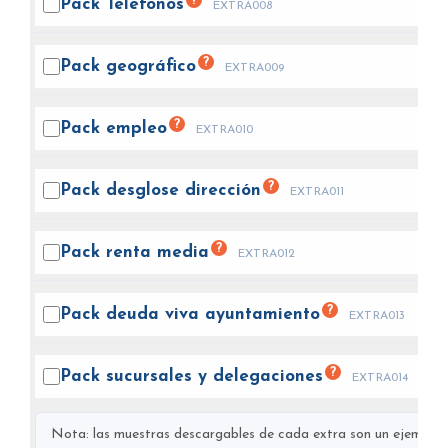
?
Pack
Teléfonos
EXTRA008
?
Pack
geográfico
EXTRA009
?
Pack
empleo
EXTRA010
?
Pack desglose
dirección
EXTRA011
?
Pack renta
media
EXTRA012
?
Pack deuda viva
ayuntamiento
EXTRA013
?
Pack sucursales y
delegaciones
EXTRA014
Nota: las muestras descargables de cada extra son un ejemplo s