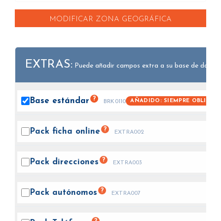
MODIFICAR ZONA GEOGRÁFICA
EXTRAS:
Puede añadir campos extra a su base de datos.
?
Base
estándar
AÑADIDO: SIEMPRE OBLIGAT
BRK0110
?
Pack ficha
online
EXTRA002
?
Pack
direcciones
EXTRA003
?
Pack
autónomos
EXTRA007