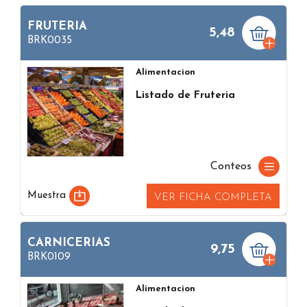
FRUTERIA
5,48
BRK0035
Alimentacion
Listado de Fruteria
Conteos
Muestra
VER FICHA COMPLETA
CARNICERIAS
9,75
BRK0109
Alimentacion