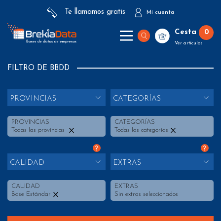
Te llamamos gratis
Mi cuenta
Cesta
0
Ver artículos
FILTRO DE BBDD
PROVINCIAS
CATEGORÍAS
PROVINCIAS
CATEGORÍAS
Todas las provincias
Todas las categorías
?
?
CALIDAD
EXTRAS
CALIDAD
EXTRAS
Base Estándar
Sin extras seleccionados