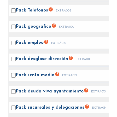
?
Pack
Teléfonos
EXTRA008
?
Pack
geográfico
EXTRA009
?
Pack
empleo
EXTRA010
?
Pack desglose
dirección
EXTRA011
?
Pack renta
media
EXTRA012
?
Pack deuda viva
ayuntamiento
EXTRA013
?
Pack sucursales y
delegaciones
EXTRA014