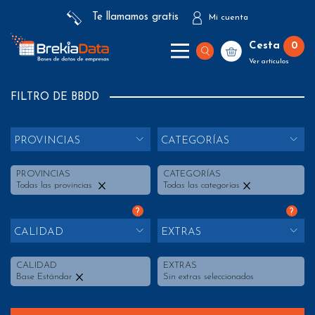
Te llamamos gratis
Mi cuenta
Cesta
0
Ver artículos
FILTRO DE BBDD
PROVINCIAS
CATEGORÍAS
PROVINCIAS
CATEGORÍAS
Todas las provincias
Todas las categorías
?
?
CALIDAD
EXTRAS
CALIDAD
EXTRAS
Base Estándar
Sin extras seleccionados