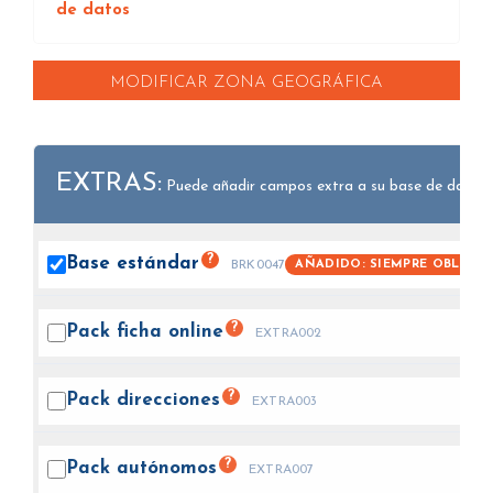
de datos
MODIFICAR ZONA GEOGRÁFICA
EXTRAS:
Puede añadir campos extra a su base de datos.
?
Base
estándar
AÑADIDO: SIEMPRE OBLIGAT
BRK0047
?
Pack ficha
online
EXTRA002
?
Pack
direcciones
EXTRA003
?
Pack
autónomos
EXTRA007