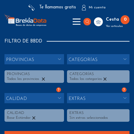
Te llamamos gratis
Mi cuenta
Cesta
0
Ver artículos
FILTRO DE BBDD
PROVINCIAS
CATEGORÍAS
PROVINCIAS
CATEGORÍAS
Todas las provincias
Todas las categorías
?
?
CALIDAD
EXTRAS
CALIDAD
EXTRAS
Base Estándar
Sin extras seleccionados