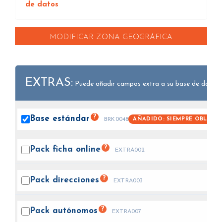
de datos
MODIFICAR ZONA GEOGRÁFICA
EXTRAS:
Puede añadir campos extra a su base de datos.
?
Base
estándar
AÑADIDO: SIEMPRE OBLIGAT
BRK0048
?
Pack ficha
online
EXTRA002
?
Pack
direcciones
EXTRA003
?
Pack
autónomos
EXTRA007