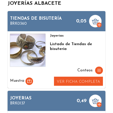
JOYERÍAS ALBACETE
TIENDAS DE BISUTERÍA
0,05
BRK0360
Joyerías
Listado de Tiendas de
bisutería
Conteos
Muestra
VER FICHA COMPLETA
JOYERIAS
0,49
BRK0137