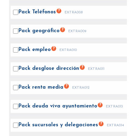
?
Pack
Teléfonos
EXTRA008
?
Pack
geográfico
EXTRA009
?
Pack
empleo
EXTRA010
?
Pack desglose
dirección
EXTRA011
?
Pack renta
media
EXTRA012
?
Pack deuda viva
ayuntamiento
EXTRA013
?
Pack sucursales y
delegaciones
EXTRA014