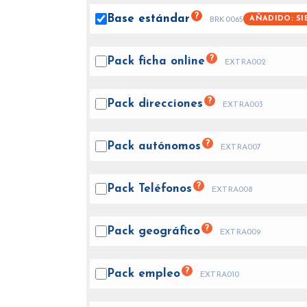
?
Base
estándar
AÑADIDO: SI
BRK0065
?
Pack ficha
online
EXTRA002
?
Pack
direcciones
EXTRA003
?
Pack
autónomos
EXTRA007
?
Pack
Teléfonos
EXTRA008
?
Pack
geográfico
EXTRA009
?
Pack
empleo
EXTRA010