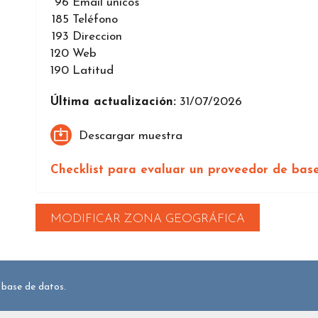
96
Email únicos
185
Teléfono
193
Direccion
120
Web
190
Latitud
Última actualización:
31/07/2026
Descargar muestra
Checklist para evaluar un proveedor de bas
MODIFICAR ZONA GEOGRÁFICA
 base de datos.