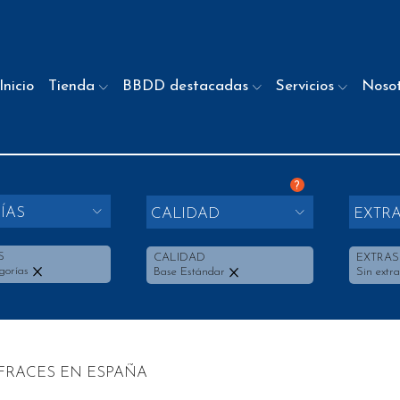
Inicio
Tienda
BBDD destacadas
Servicios
Noso
?
ÍAS
CALIDAD
EXTR
S
CALIDAD
EXTRAS
gorías
Base Estándar
Sin extra
SFRACES EN ESPAÑA