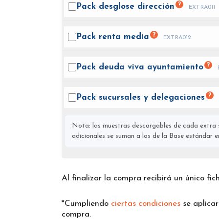
?
Pack desglose
dirección
EXTRA011
?
Pack renta
media
EXTRA012
?
Pack deuda viva
ayuntamiento
?
Pack sucursales y
delegaciones
Nota: las muestras descargables de cada extra s
adicionales se suman a los de la Base estándar en 
Al finalizar la compra recibirá un único fi
*Cumpliendo
ciertas condiciones
se aplica
compra.