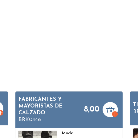
FABRICANTES Y
T
MAYORISTAS DE
8,00
B
CALZADO
BRK0446
Moda