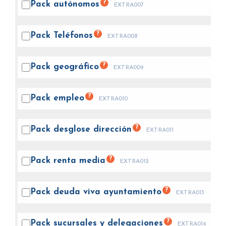
?
Pack
autónomos
EXTRA007
?
Pack
Teléfonos
EXTRA008
?
Pack
geográfico
EXTRA009
?
Pack
empleo
EXTRA010
?
Pack desglose
dirección
EXTRA011
?
Pack renta
media
EXTRA012
?
Pack deuda viva
ayuntamiento
EXTRA013
?
Pack sucursales y
delegaciones
EXTRA014