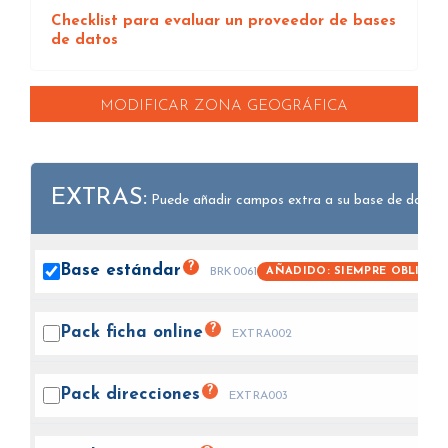
Checklist para evaluar un proveedor de bases
de datos
MODIFICAR ZONA GEOGRÁFICA
EXTRAS:
Puede añadir campos extra a su base de datos.
?
Base
estándar
AÑADIDO: SIEMPRE OBLIGAT
BRK0061
?
Pack ficha
online
EXTRA002
?
Pack
direcciones
EXTRA003