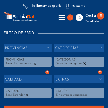
Te llamamos gratis
Mi cuenta
Cesta
0
Ver artículos
FILTRO DE BBDD
PROVINCIAS
CATEGORÍAS
PROVINCIAS
CATEGORÍAS
Todas las provincias
Todas las categorías
?
?
CALIDAD
EXTRAS
CALIDAD
EXTRAS
Base Estándar
Sin extras seleccionados