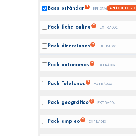
?
Base
estándar
AÑADIDO: SI
BRK0136
?
Pack ficha
online
EXTRA002
?
Pack
direcciones
EXTRA003
?
Pack
autónomos
EXTRA007
?
Pack
Teléfonos
EXTRA008
?
Pack
geográfico
EXTRA009
?
Pack
empleo
EXTRA010