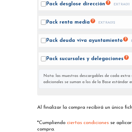
?
Pack desglose
dirección
EXTRA011
?
Pack renta
media
EXTRA012
?
Pack deuda viva
ayuntamiento
?
Pack sucursales y
delegaciones
Nota: las muestras descargables de cada extra s
adicionales se suman a los de la Base estándar en 
Al finalizar la compra recibirá un único fi
*Cumpliendo
ciertas condiciones
se aplica
compra.