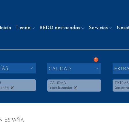
Inicio
Tienda
BBDD destacadas
Servicios
Noso
?
ÍAS
CALIDAD
EXTR
S
CALIDAD
EXTRAS
gorías
Base Estándar
Sin extra
N ESPAÑA