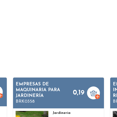
EMPRESAS DE
E
MAQUINARIA PARA
I
0,19
JARDINERÍA
R
BRK0358
B
Jardineria