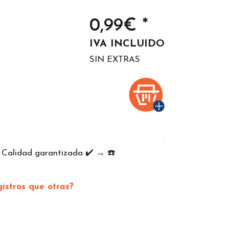
0,99€ *
IVA INCLUIDO
SIN EXTRAS
️ Calidad garantizada ✔️ → ☎️
istros que otras?