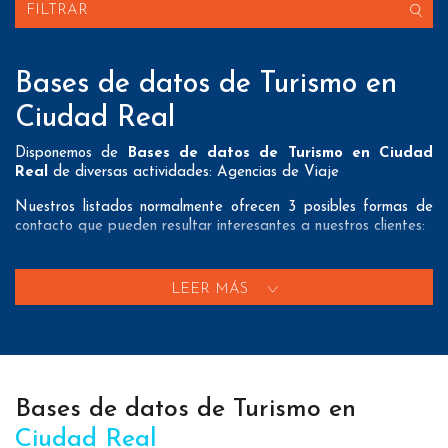
FILTRAR
Bases de datos de Turismo en
Ciudad Real
Disponemos de
Bases de datos de Turismo en Ciudad
Real
de diversas actividades: Agencias de Viaje
Nuestros listados normalmente ofrecen 3 posibles formas de
contacto que pueden resultar interesantes a nuestros clientes:
A nivel de
direcciones postales
nuestros/as Bases de datos
de Turismo en Ciudad Real tienen todos los datos necesarios
LEER MÁS
incluyendo dirección, localidad, provincia y código postal para
que pueda realizar su mailing postal con la máxima eficacia.
A nivel de
teléfonos
nuestros/as Listados de empresas de
Turismo en Ciudad Real aportan tanto teléfonos fijos como
teléfonos móviles con el fin de que nuestros clientes puedan
Bases de datos de Turismo en
realizar exitosas campañas de telemarketing.
Ciudad Real
A nivel de
emails
nuestros/as Bases de datos del sector