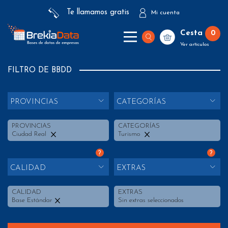
Te llamamos gratis
Mi cuenta
Cesta
0
Ver artículos
FILTRO DE BBDD
PROVINCIAS
CATEGORÍAS
PROVINCIAS
CATEGORÍAS
Ciudad Real
Turismo
?
?
CALIDAD
EXTRAS
CALIDAD
EXTRAS
Base Estándar
Sin extras seleccionados