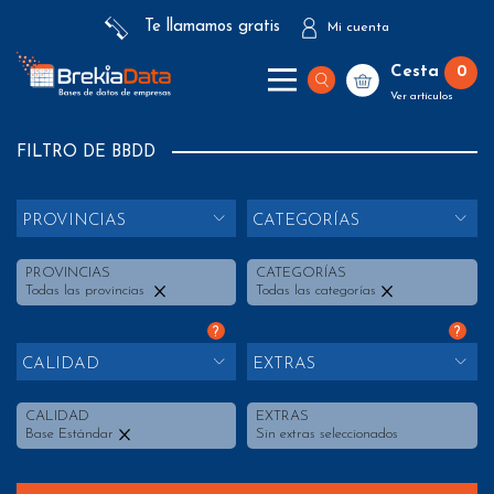
Te llamamos gratis
Mi cuenta
Cesta
0
Ver artículos
FILTRO DE BBDD
PROVINCIAS
CATEGORÍAS
PROVINCIAS
CATEGORÍAS
Todas las provincias
Todas las categorías
?
?
CALIDAD
EXTRAS
CALIDAD
EXTRAS
Base Estándar
Sin extras seleccionados