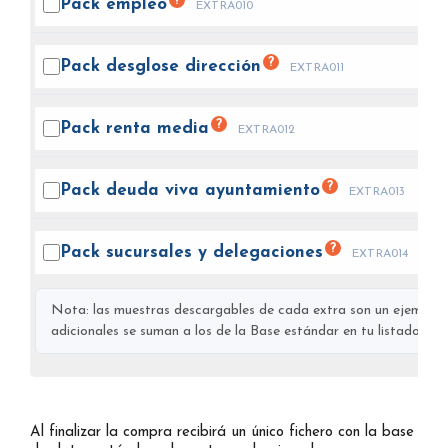
?
Pack
empleo
EXTRA010
?
Pack desglose
dirección
EXTRA011
?
Pack renta
media
EXTRA012
?
Pack deuda viva
ayuntamiento
EXTRA013
?
Pack sucursales y
delegaciones
EXTRA014
Nota: las muestras descargables de cada extra son un ejemplo s
adicionales se suman a los de la Base estándar en tu listado final
Al finalizar la compra recibirá un único fichero con la base