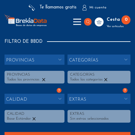
Te llamamos gratis
Mi cuenta
Cesta
0
Ver artículos
FILTRO DE BBDD
PROVINCIAS
CATEGORÍAS
PROVINCIAS
CATEGORÍAS
Todas las provincias
Todas las categorías
?
?
CALIDAD
EXTRAS
CALIDAD
EXTRAS
Base Estándar
Sin extras seleccionados