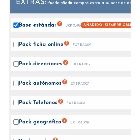
EXTRAS:
Puede añadir campos extra a su base de datos.
?
Base
estándar
AÑADIDO: SIEMPRE OBLIGAT
BRK0386
?
Pack ficha
online
EXTRA002
?
Pack
direcciones
EXTRA003
?
Pack
autónomos
EXTRA007
?
Pack
Teléfonos
EXTRA008
?
Pack
geográfico
EXTRA009