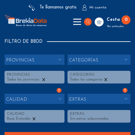
Te llamamos gratis
Mi cuenta
Cesta
0
Ver artículos
FILTRO DE BBDD
PROVINCIAS
CATEGORÍAS
PROVINCIAS
CATEGORÍAS
Todas las provincias
Todas las categorías
?
?
CALIDAD
EXTRAS
CALIDAD
EXTRAS
Base Estándar
Sin extras seleccionados