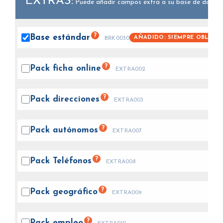
EXTRAS:
Puede añadir campos extra a su base de datos.
?
Base
estándar
AÑADIDO: SIEMPRE OBLIGA
BRK0030
?
Pack ficha
online
EXTRA002
?
Pack
direcciones
EXTRA003
?
Pack
autónomos
EXTRA007
?
Pack
Teléfonos
EXTRA008
?
Pack
geográfico
EXTRA009
?
Pack
empleo