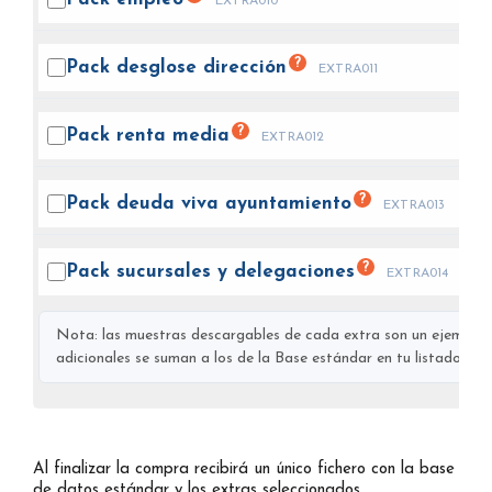
EXTRA010
?
Pack desglose
dirección
EXTRA011
?
Pack renta
media
EXTRA012
?
Pack deuda viva
ayuntamiento
EXTRA013
?
Pack sucursales y
delegaciones
EXTRA014
Nota: las muestras descargables de cada extra son un ejemplo s
adicionales se suman a los de la Base estándar en tu listado final
Al finalizar la compra recibirá un único fichero con la base
de datos estándar y los extras seleccionados.