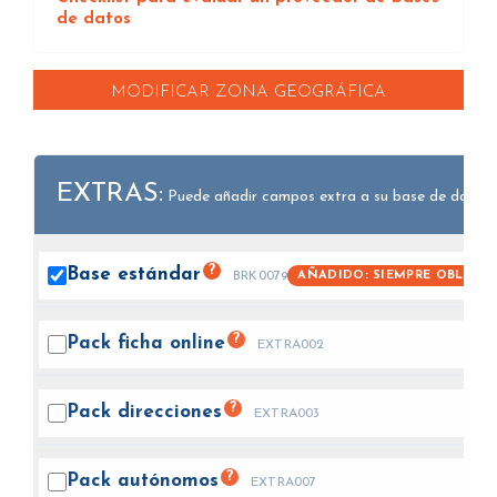
de datos
MODIFICAR ZONA GEOGRÁFICA
EXTRAS:
Puede añadir campos extra a su base de datos.
?
Base
estándar
AÑADIDO: SIEMPRE OBLIGAT
BRK0079
?
Pack ficha
online
EXTRA002
?
Pack
direcciones
EXTRA003
?
Pack
autónomos
EXTRA007