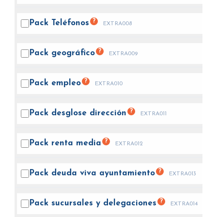
?
Pack
Teléfonos
EXTRA008
?
Pack
geográfico
EXTRA009
?
Pack
empleo
EXTRA010
?
Pack desglose
dirección
EXTRA011
?
Pack renta
media
EXTRA012
?
Pack deuda viva
ayuntamiento
EXTRA013
?
Pack sucursales y
delegaciones
EXTRA014