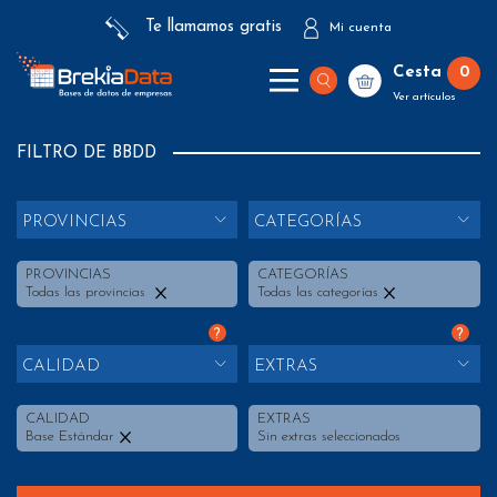
Te llamamos gratis
Mi cuenta
Cesta
0
Ver artículos
FILTRO DE BBDD
PROVINCIAS
CATEGORÍAS
PROVINCIAS
CATEGORÍAS
Todas las provincias
Todas las categorías
?
?
CALIDAD
EXTRAS
CALIDAD
EXTRAS
Base Estándar
Sin extras seleccionados