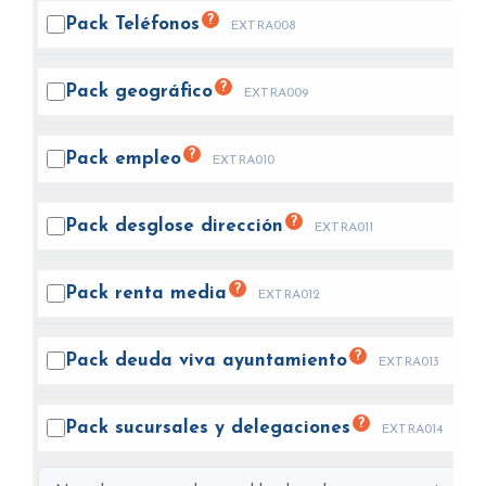
?
Pack
Teléfonos
EXTRA008
?
Pack
geográfico
EXTRA009
?
Pack
empleo
EXTRA010
?
Pack desglose
dirección
EXTRA011
?
Pack renta
media
EXTRA012
?
Pack deuda viva
ayuntamiento
EXTRA013
?
Pack sucursales y
delegaciones
EXTRA014