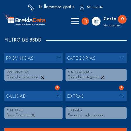
Te llamamos gratis
Mi cuenta
Cesta
0
Ver artículos
FILTRO DE BBDD
PROVINCIAS
CATEGORÍAS
PROVINCIAS
CATEGORÍAS
Todas las provincias
Todas las categorías
?
?
CALIDAD
EXTRAS
CALIDAD
EXTRAS
Base Estándar
Sin extras seleccionados