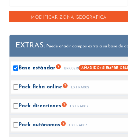
MODIFICAR ZONA GEOGRÁFICA
EXTRAS:
Puede añadir campos extra a su base de datos.
?
Base
estándar
AÑADIDO: SIEMPRE OBLIGAT
BRK0218
?
Pack ficha
online
EXTRA002
?
Pack
direcciones
EXTRA003
?
Pack
autónomos
EXTRA007