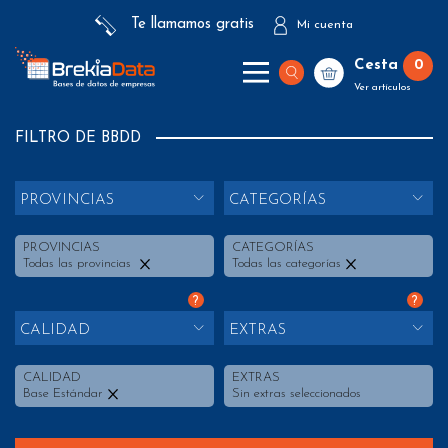
Te llamamos gratis
Mi cuenta
Cesta
0
Ver artículos
FILTRO DE BBDD
PROVINCIAS
CATEGORÍAS
PROVINCIAS
CATEGORÍAS
Todas las provincias
Todas las categorías
?
?
CALIDAD
EXTRAS
CALIDAD
EXTRAS
Base Estándar
Sin extras seleccionados