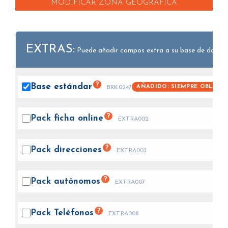
MODIFICAR ZONA GEOGRÁFICA
EXTRAS:
Puede añadir campos extra a su base de datos.
?
Base
estándar
AÑADIDO: SIEMPRE OBLIGAT
BRK0247
?
Pack ficha
online
EXTRA002
?
Pack
direcciones
EXTRA003
?
Pack
autónomos
EXTRA007
?
Pack
Teléfonos
EXTRA008