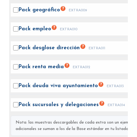
?
Pack
geográfico
EXTRA009
?
Pack
empleo
EXTRA010
?
Pack desglose
dirección
EXTRA011
?
Pack renta
media
EXTRA012
?
Pack deuda viva
ayuntamiento
EXTRA013
?
Pack sucursales y
delegaciones
EXTRA014
Nota: las muestras descargables de cada extra son un ejemplo s
adicionales se suman a los de la Base estándar en tu listado final