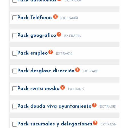
Pack
autónomos
EXTRA007
?
Pack
Teléfonos
EXTRA008
?
Pack
geográfico
EXTRA009
?
Pack
empleo
EXTRA010
?
Pack desglose
dirección
EXTRA011
?
Pack renta
media
EXTRA012
?
Pack deuda viva
ayuntamiento
EXTRA013
?
Pack sucursales y
delegaciones
EXTRA014