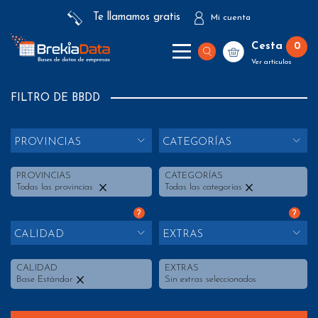
Te llamamos gratis
Mi cuenta
Cesta
0
Ver artículos
FILTRO DE BBDD
PROVINCIAS
CATEGORÍAS
PROVINCIAS
CATEGORÍAS
Todas las provincias
Todas las categorías
?
?
CALIDAD
EXTRAS
CALIDAD
EXTRAS
Base Estándar
Sin extras seleccionados