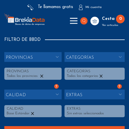
Te llamamos gratis
Mi cuenta
Cesta
0
Ver artículos
FILTRO DE BBDD
PROVINCIAS
CATEGORÍAS
PROVINCIAS
CATEGORÍAS
Todas las provincias
Todas las categorías
?
?
CALIDAD
EXTRAS
CALIDAD
EXTRAS
Base Estándar
Sin extras seleccionados