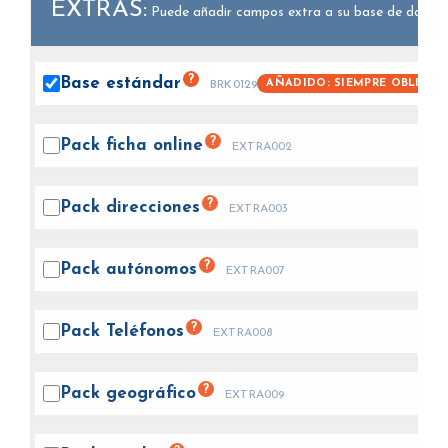
EXTRAS:
Puede añadir campos extra a su base de datos.
?
Base
estándar
AÑADIDO: SIEMPRE OBLIGAT
BRK0129
?
Pack ficha
online
EXTRA002
?
Pack
direcciones
EXTRA003
?
Pack
autónomos
EXTRA007
?
Pack
Teléfonos
EXTRA008
?
Pack
geográfico
EXTRA009