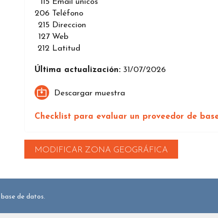
115
Email únicos
206
Teléfono
215
Direccion
127
Web
212
Latitud
Última actualización:
31/07/2026
Descargar muestra
Checklist para evaluar un proveedor de bas
MODIFICAR ZONA GEOGRÁFICA
 base de datos.