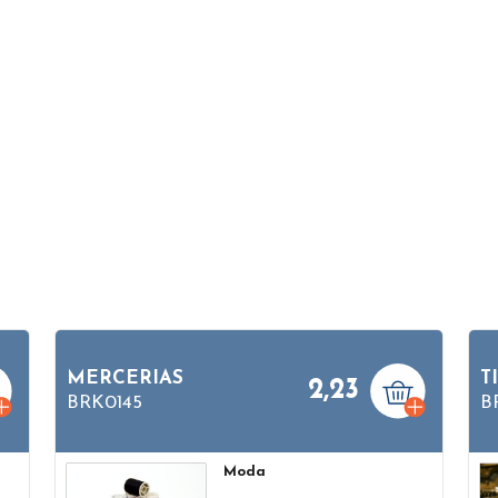
MERCERIAS
T
2,23
BRK0145
B
Moda