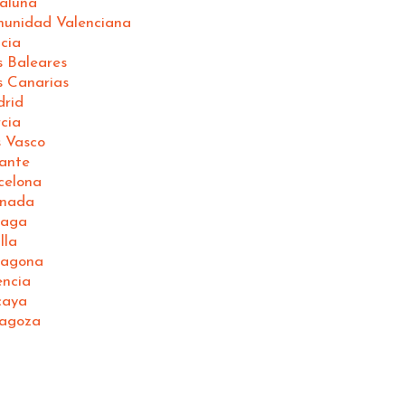
aluña
munidad Valenciana
cia
s Baleares
s Canarias
drid
cia
s Vasco
ante
celona
anada
laga
lla
ragona
encia
caya
ragoza