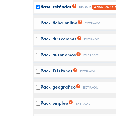
?
Base
estándar
AÑADIDO: SI
BRK0445
?
Pack ficha
online
EXTRA002
?
Pack
direcciones
EXTRA003
?
Pack
autónomos
EXTRA007
?
Pack
Teléfonos
EXTRA008
?
Pack
geográfico
EXTRA009
?
Pack
empleo
EXTRA010