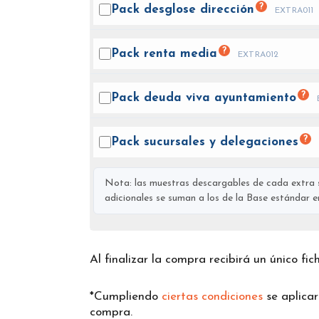
?
Pack desglose
dirección
EXTRA011
?
Pack renta
media
EXTRA012
?
Pack deuda viva
ayuntamiento
?
Pack sucursales y
delegaciones
Nota: las muestras descargables de cada extra s
adicionales se suman a los de la Base estándar en 
Al finalizar la compra recibirá un único fi
*Cumpliendo
ciertas condiciones
se aplica
compra.