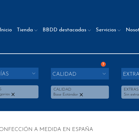
Inicio
Tienda
BBDD destacadas
Servicios
Noso
?
ÍAS
CALIDAD
EXTR
S
CALIDAD
EXTRAS
gorías
Base Estándar
Sin extra
ONFECCIÓN A MEDIDA EN ESPAÑA