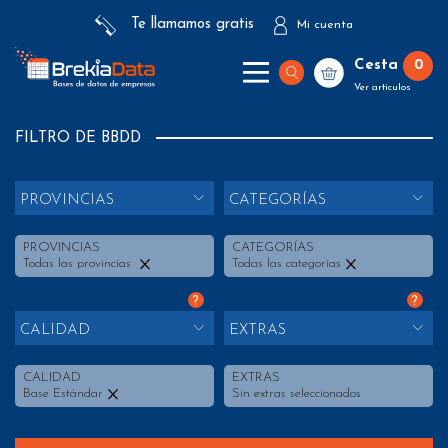
Te llamamos gratis
Mi cuenta
Cesta
0
Ver artículos
FILTRO DE BBDD
PROVINCIAS
CATEGORÍAS
PROVINCIAS
CATEGORÍAS
Todas las provincias
Todas las categorías
?
?
CALIDAD
EXTRAS
CALIDAD
EXTRAS
Base Estándar
Sin extras seleccionados