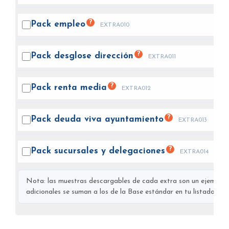
?
Pack
empleo
EXTRA010
?
Pack desglose
dirección
EXTRA011
?
Pack renta
media
EXTRA012
?
Pack deuda viva
ayuntamiento
EXTRA013
?
Pack sucursales y
delegaciones
EXTRA014
Nota: las muestras descargables de cada extra son un ejemplo s
adicionales se suman a los de la Base estándar en tu listado final