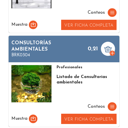
Conteos
Muestra
VER FICHA COMPLETA
CONSULTORÍAS
0,21
AMBIENTALES
BRK0304
Profesionales
Listado de Consultorías
ambientales
Conteos
Muestra
VER FICHA COMPLETA