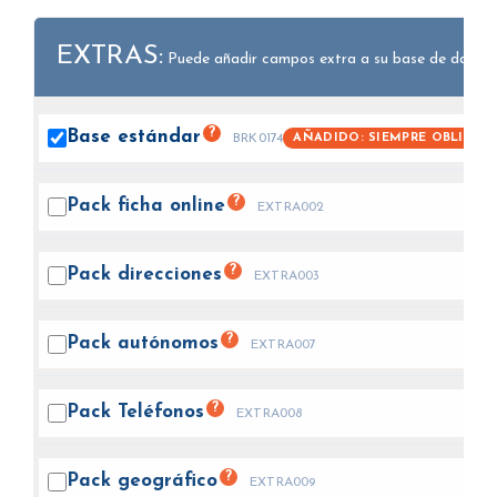
EXTRAS:
Puede añadir campos extra a su base de datos.
?
Base
estándar
AÑADIDO: SIEMPRE OBLIGAT
BRK0174
?
Pack ficha
online
EXTRA002
?
Pack
direcciones
EXTRA003
?
Pack
autónomos
EXTRA007
?
Pack
Teléfonos
EXTRA008
?
Pack
geográfico
EXTRA009