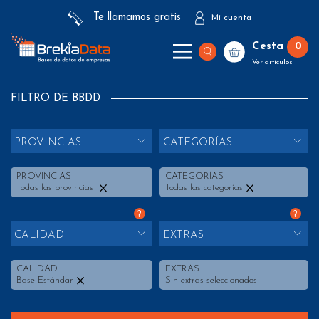
Te llamamos gratis
Mi cuenta
Cesta
0
Ver artículos
FILTRO DE BBDD
PROVINCIAS
CATEGORÍAS
PROVINCIAS
CATEGORÍAS
Todas las provincias
Todas las categorías
?
?
CALIDAD
EXTRAS
CALIDAD
EXTRAS
Base Estándar
Sin extras seleccionados