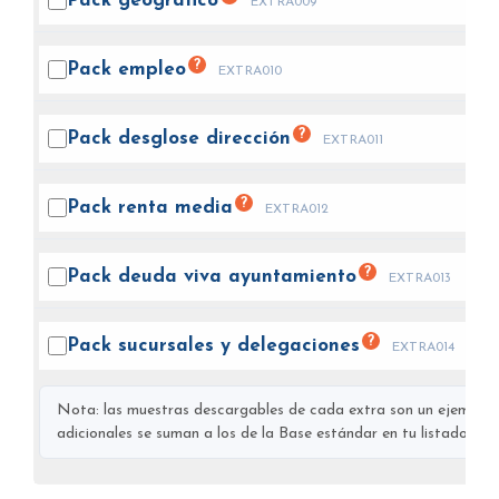
Pack
geográfico
EXTRA009
?
Pack
empleo
EXTRA010
?
Pack desglose
dirección
EXTRA011
?
Pack renta
media
EXTRA012
?
Pack deuda viva
ayuntamiento
EXTRA013
?
Pack sucursales y
delegaciones
EXTRA014
Nota: las muestras descargables de cada extra son un ejemplo s
adicionales se suman a los de la Base estándar en tu listado final