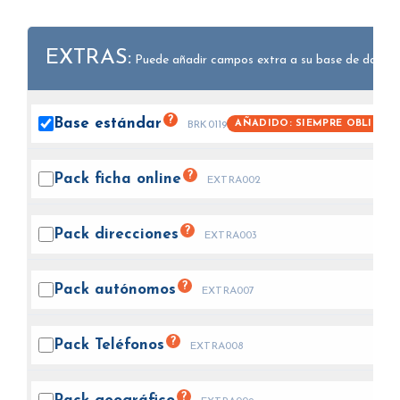
EXTRAS:
Puede añadir campos extra a su base de datos.
?
Base
estándar
AÑADIDO: SIEMPRE OBLIGAT
BRK0119
?
Pack ficha
online
EXTRA002
?
Pack
direcciones
EXTRA003
?
Pack
autónomos
EXTRA007
?
Pack
Teléfonos
EXTRA008
?