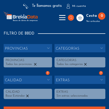
Te llamamos gratis
Mi cuenta
Cesta
0
Ver artículos
FILTRO DE BBDD
PROVINCIAS
CATEGORÍAS
PROVINCIAS
CATEGORÍAS
Todas las provincias
Todas las categorías
?
?
CALIDAD
EXTRAS
CALIDAD
EXTRAS
Base Estándar
Sin extras seleccionados