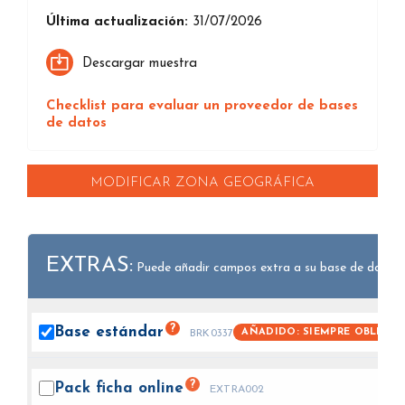
Última actualización:
31/07/2026
Descargar muestra
Checklist para evaluar un proveedor de bases
de datos
MODIFICAR ZONA GEOGRÁFICA
EXTRAS:
Puede añadir campos extra a su base de datos.
?
Base
estándar
AÑADIDO: SIEMPRE OBLIGAT
BRK0337
?
Pack ficha
online
EXTRA002