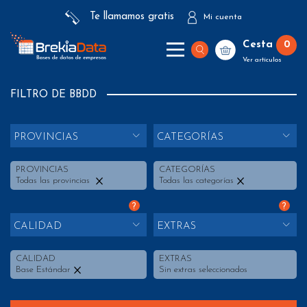
Te llamamos gratis
Mi cuenta
Cesta
0
Ver artículos
FILTRO DE BBDD
PROVINCIAS
CATEGORÍAS
PROVINCIAS
CATEGORÍAS
Todas las provincias
Todas las categorías
?
?
CALIDAD
EXTRAS
CALIDAD
EXTRAS
Base Estándar
Sin extras seleccionados