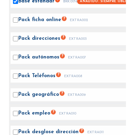
Base
estándar
AÑADIDO: SIEMPRE OBLIGAT
BRK0176
?
Pack ficha
online
EXTRA002
?
Pack
direcciones
EXTRA003
?
Pack
autónomos
EXTRA007
?
Pack
Teléfonos
EXTRA008
?
Pack
geográfico
EXTRA009
?
Pack
empleo
EXTRA010
?
Pack desglose
dirección
EXTRA011