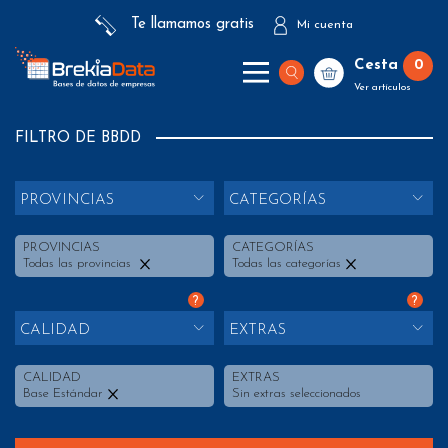
Te llamamos gratis
Mi cuenta
Cesta
0
Ver artículos
FILTRO DE BBDD
PROVINCIAS
CATEGORÍAS
PROVINCIAS
CATEGORÍAS
Todas las provincias
Todas las categorías
?
?
CALIDAD
EXTRAS
CALIDAD
EXTRAS
Base Estándar
Sin extras seleccionados