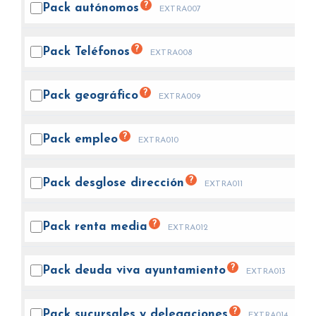
?
Pack
autónomos
EXTRA007
?
Pack
Teléfonos
EXTRA008
?
Pack
geográfico
EXTRA009
?
Pack
empleo
EXTRA010
?
Pack desglose
dirección
EXTRA011
?
Pack renta
media
EXTRA012
?
Pack deuda viva
ayuntamiento
EXTRA013
?
Pack sucursales y
delegaciones
EXTRA014