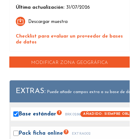
Última actualización:
31/07/2026
Descargar muestra
Checklist para evaluar un proveedor de bases
de datos
MODIFICAR ZONA GEOGRÁFICA
EXTRAS:
Puede añadir campos extra a su base de datos.
?
Base
estándar
AÑADIDO: SIEMPRE OBLIGAT
BRK0286
?
Pack ficha
online
EXTRA002