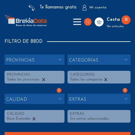
Te llamamos gratis
Mi cuenta
Cesta
0
Ver artículos
FILTRO DE BBDD
PROVINCIAS
CATEGORÍAS
PROVINCIAS
CATEGORÍAS
Todas las provincias
Todas las categorías
?
?
CALIDAD
EXTRAS
CALIDAD
EXTRAS
Base Estándar
Sin extras seleccionados