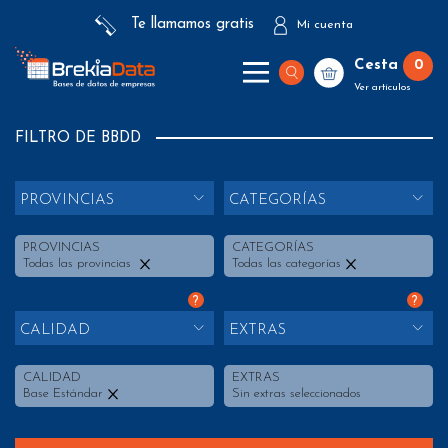
Te llamamos gratis
Mi cuenta
Cesta
0
Ver artículos
FILTRO DE BBDD
PROVINCIAS
CATEGORÍAS
PROVINCIAS
CATEGORÍAS
Todas las provincias
Todas las categorías
?
?
CALIDAD
EXTRAS
CALIDAD
EXTRAS
Base Estándar
Sin extras seleccionados