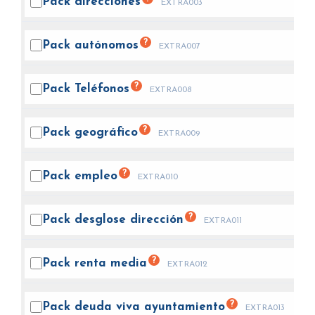
Pack
direcciones
EXTRA003
?
Pack
autónomos
EXTRA007
?
Pack
Teléfonos
EXTRA008
?
Pack
geográfico
EXTRA009
?
Pack
empleo
EXTRA010
?
Pack desglose
dirección
EXTRA011
?
Pack renta
media
EXTRA012
?
Pack deuda viva
ayuntamiento
EXTRA013