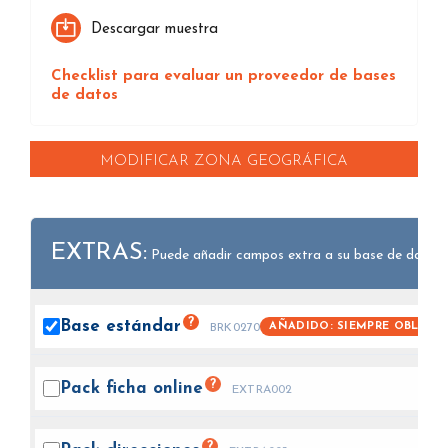
Descargar muestra
Checklist para evaluar un proveedor de bases
de datos
MODIFICAR ZONA GEOGRÁFICA
EXTRAS:
Puede añadir campos extra a su base de datos.
?
Base
estándar
AÑADIDO: SIEMPRE OBLIGA
BRK0270
?
Pack ficha
online
EXTRA002
?