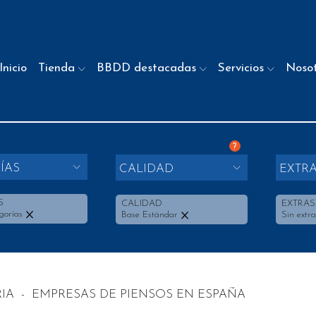
Inicio
Tienda
BBDD destacadas
Servicios
Noso
?
ÍAS
CALIDAD
EXTR
S
CALIDAD
EXTRAS
gorías
Base Estándar
Sin extra
IA
-
EMPRESAS DE PIENSOS EN ESPAÑA