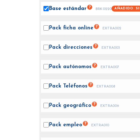
?
Base
estándar
AÑADIDO: S
BRK0220
?
Pack ficha
online
EXTRA002
?
Pack
direcciones
EXTRA003
?
Pack
autónomos
EXTRA007
?
Pack
Teléfonos
EXTRA008
?
Pack
geográfico
EXTRA009
?
Pack
empleo
EXTRA010