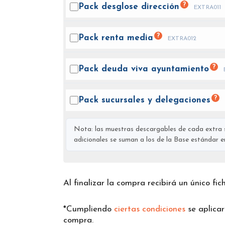
?
Pack desglose
dirección
EXTRA011
?
Pack renta
media
EXTRA012
?
Pack deuda viva
ayuntamiento
?
Pack sucursales y
delegaciones
Nota: las muestras descargables de cada extra s
adicionales se suman a los de la Base estándar en 
Al finalizar la compra recibirá un único fi
*Cumpliendo
ciertas condiciones
se aplica
compra.