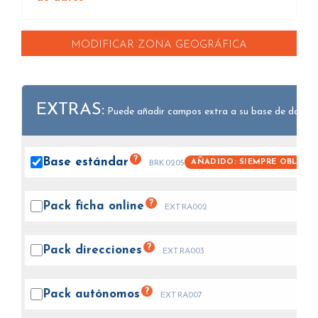
MODIFICAR ZONA GEOGRÁFICA
EXTRAS:
Puede añadir campos extra a su base de datos.
?
Base
estándar
AÑADIDO: SIEMPRE OBLIGA
BRK0205
?
Pack ficha
online
EXTRA002
?
Pack
direcciones
EXTRA003
?
Pack
autónomos
EXTRA007