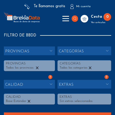
Te llamamos gratis
Mi cuenta
Cesta
0
Ver artículos
FILTRO DE BBDD
PROVINCIAS
CATEGORÍAS
PROVINCIAS
CATEGORÍAS
Todas las provincias
Todas las categorías
?
?
CALIDAD
EXTRAS
CALIDAD
EXTRAS
Base Estándar
Sin extras seleccionados