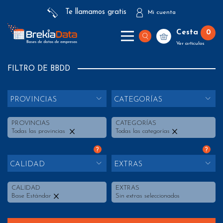
Te llamamos gratis
Mi cuenta
Cesta
0
Ver artículos
FILTRO DE BBDD
PROVINCIAS
CATEGORÍAS
PROVINCIAS
CATEGORÍAS
Todas las provincias
Todas las categorías
?
?
CALIDAD
EXTRAS
CALIDAD
EXTRAS
Base Estándar
Sin extras seleccionados