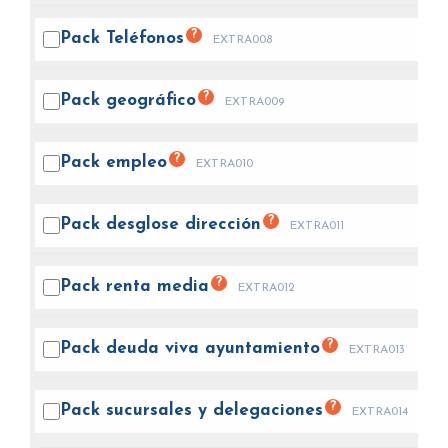
?
Pack
Teléfonos
EXTRA008
?
Pack
geográfico
EXTRA009
?
Pack
empleo
EXTRA010
?
Pack desglose
dirección
EXTRA011
?
Pack renta
media
EXTRA012
?
Pack deuda viva
ayuntamiento
EXTRA013
?
Pack sucursales y
delegaciones
EXTRA014