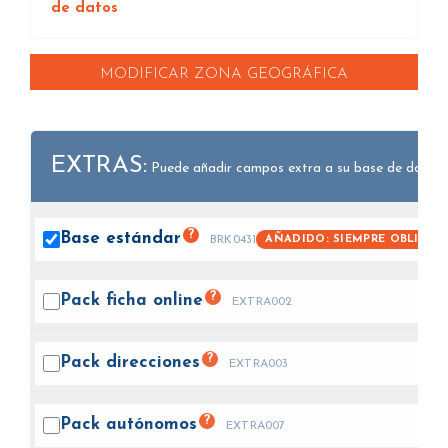
de datos
MODIFICAR ZONA GEOGRÁFICA
EXTRAS:
Puede añadir campos extra a su base de datos.
?
Base
estándar
AÑADIDO: SIEMPRE OBLIGAT
BRK0431
?
Pack ficha
online
EXTRA002
?
Pack
direcciones
EXTRA003
?
Pack
autónomos
EXTRA007