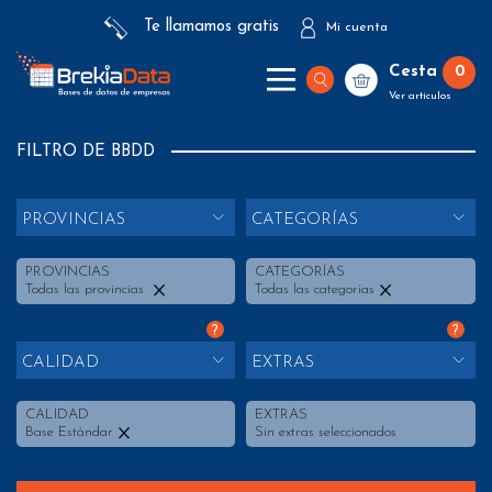
Te llamamos gratis
Mi cuenta
Cesta
0
Ver artículos
FILTRO DE BBDD
PROVINCIAS
CATEGORÍAS
PROVINCIAS
CATEGORÍAS
Todas las provincias
Todas las categorías
?
?
CALIDAD
EXTRAS
CALIDAD
EXTRAS
Base Estándar
Sin extras seleccionados