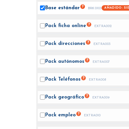
?
Base
estándar
AÑADIDO: SI
BRK0103
?
Pack ficha
online
EXTRA002
?
Pack
direcciones
EXTRA003
?
Pack
autónomos
EXTRA007
?
Pack
Teléfonos
EXTRA008
?
Pack
geográfico
EXTRA009
?
Pack
empleo
EXTRA010