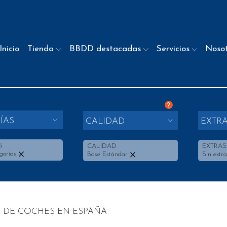
Inicio
Tienda
BBDD destacadas
Servicios
Noso
?
ÍAS
CALIDAD
EXTR
S
CALIDAD
EXTRAS
gorías
Base Estándar
Sin extra
 DE COCHES EN ESPAÑA