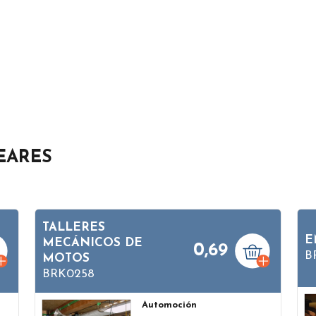
EARES
TALLERES
E
MECÁNICOS DE
0,69
B
MOTOS
BRK0258
Automoción