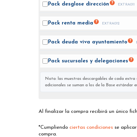
?
Pack desglose
dirección
EXTRA011
?
Pack renta
media
EXTRA012
?
Pack deuda viva
ayuntamiento
?
Pack sucursales y
delegaciones
Nota: las muestras descargables de cada extra s
adicionales se suman a los de la Base estándar en 
Al finalizar la compra recibirá un único fi
*Cumpliendo
ciertas condiciones
se aplica
compra.