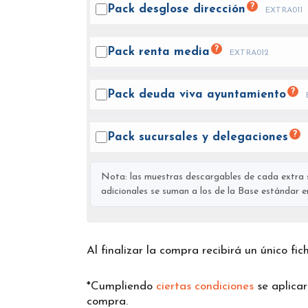
?
Pack desglose
dirección
EXTRA011
?
Pack renta
media
EXTRA012
?
Pack deuda viva
ayuntamiento
?
Pack sucursales y
delegaciones
Nota: las muestras descargables de cada extra s
adicionales se suman a los de la Base estándar en 
Al finalizar la compra recibirá un único fi
*Cumpliendo
ciertas condiciones
se aplica
compra.