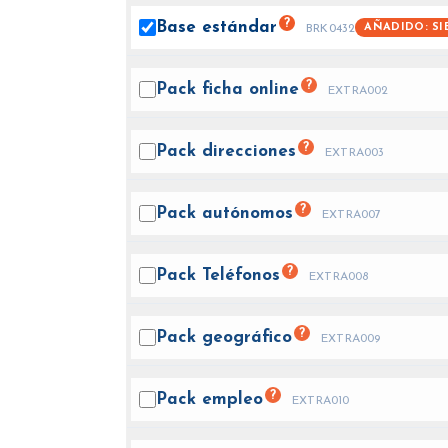
?
Base
estándar
AÑADIDO: SI
BRK0432
?
Pack ficha
online
EXTRA002
?
Pack
direcciones
EXTRA003
?
Pack
autónomos
EXTRA007
?
Pack
Teléfonos
EXTRA008
?
Pack
geográfico
EXTRA009
?
Pack
empleo
EXTRA010