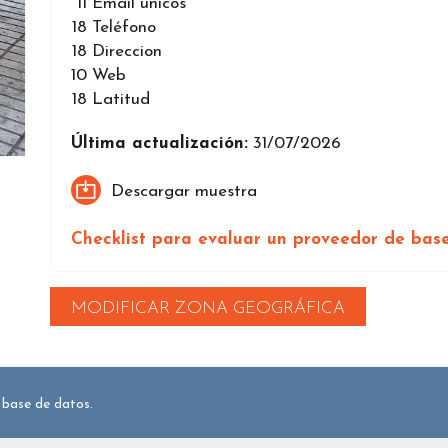
11
Email únicos
18
Teléfono
18
Direccion
10
Web
18
Latitud
Última actualización:
31/07/2026
Descargar muestra
Checklist para evaluar un proveedor de bas
MODIFICAR ZONA GEOGRÁFICA
 base de datos.