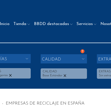
Inicio
Tienda
BBDD destacadas
Servicios
Noso
?
ÍAS
CALIDAD
EXTR
S
CALIDAD
EXTRAS
gorías
Base Estándar
Sin extra
-
EMPRESAS DE RECICLAJE EN ESPAÑA