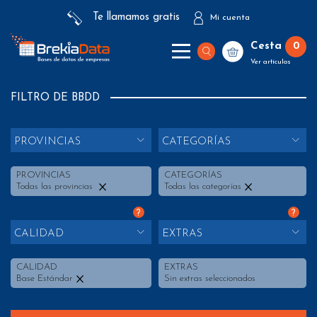
Te llamamos gratis
Mi cuenta
Cesta
0
Ver artículos
FILTRO DE BBDD
PROVINCIAS
CATEGORÍAS
PROVINCIAS
CATEGORÍAS
Todas las provincias
Todas las categorías
?
?
CALIDAD
EXTRAS
CALIDAD
EXTRAS
Base Estándar
Sin extras seleccionados