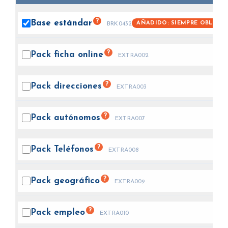
?
Base
estándar
AÑADIDO: SIEMPRE OBLIGAT
BRK0432
?
Pack ficha
online
EXTRA002
?
Pack
direcciones
EXTRA003
?
Pack
autónomos
EXTRA007
?
Pack
Teléfonos
EXTRA008
?
Pack
geográfico
EXTRA009
?
Pack
empleo
EXTRA010