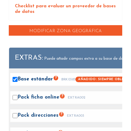
Checklist para evaluar un proveedor de bases
de datos
MODIFICAR ZONA GEOGRÁFICA
EXTRAS:
Puede añadir campos extra a su base de datos.
?
Base
estándar
AÑADIDO: SIEMPRE OBLIGAT
BRK0383
?
Pack ficha
online
EXTRA002
?
Pack
direcciones
EXTRA003