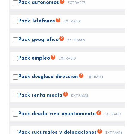
?
Pack
autónomos
EXTRA007
?
Pack
Teléfonos
EXTRA008
?
Pack
geográfico
EXTRA009
?
Pack
empleo
EXTRA010
?
Pack desglose
dirección
EXTRA011
?
Pack renta
media
EXTRA012
?
Pack deuda viva
ayuntamiento
EXTRA013
?
Pack sucursales y
delegaciones
EXTRA014