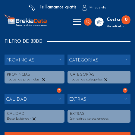
Te llamamos gratis
Mi cuenta
Cesta
0
Ver artículos
FILTRO DE BBDD
PROVINCIAS
CATEGORÍAS
PROVINCIAS
CATEGORÍAS
Todas las provincias
Todas las categorías
?
?
CALIDAD
EXTRAS
CALIDAD
EXTRAS
Base Estándar
Sin extras seleccionados